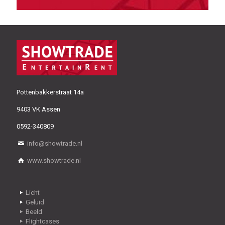
Pottenbakkerstraat 14a
9403 VK Assen
0592-340809
info@showtrade.nl
www.showtrade.nl
Licht
Geluid
Beeld
Flightcases